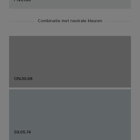
PN.01.86
Combinatie met neutrale kleuren
ON.00.68
S9.05.74