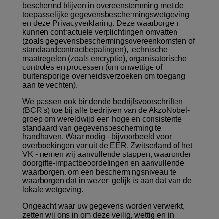
beschermd blijven in overeenstemming met de
toepasselijke gegevensbeschermingswetgeving
en deze Privacyverklaring. Deze waarborgen
kunnen contractuele verplichtingen omvatten
(zoals gegevensbeschermingsovereenkomsten of
standaardcontractbepalingen), technische
maatregelen (zoals encryptie), organisatorische
controles en processen (om onwettige of
buitensporige overheidsverzoeken om toegang
aan te vechten).
We passen ook
bindende bedrijfsvoorschriften
(BCR's) toe
bij alle bedrijven van de AkzoNobel-
groep om wereldwijd een hoge en consistente
standaard van gegevensbescherming te
handhaven. Waar nodig - bijvoorbeeld voor
overboekingen vanuit de EER, Zwitserland of het
VK - nemen wij aanvullende stappen, waaronder
doorgifte-impactbeoordelingen en aanvullende
waarborgen, om een beschermingsniveau te
waarborgen dat in wezen gelijk is aan dat van de
lokale wetgeving.
Ongeacht waar uw gegevens worden verwerkt,
zetten wij ons in om deze veilig, wettig en in