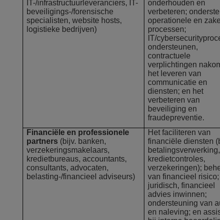
IT-/infrastructuurleveranciers, IT-
onderhouden en
beveiligings-/forensische
verbeteren; onderst
specialisten, website hosts,
operationele en zake
logistieke bedrijven)
processen;
IT/cybersecuritypro
ondersteunen,
contractuele
verplichtingen nako
het leveren van
communicatie en
diensten; en het
verbeteren van
beveiliging en
fraudepreventie.
Financiële en professionele
Het faciliteren van
partners
(bijv. banken,
financiële diensten (b
verzekeringsmakelaars,
betalingsverwerking,
kredietbureaus, accountants,
kredietcontroles,
consultants, advocaten,
verzekeringen); beh
belasting-/financieel adviseurs)
van financieel risico;
juridisch, financieel
advies inwinnen;
ondersteuning van a
en naleving; en assi