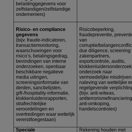
belastinggegevens voor
zelfstandigen/zelfstandige
ondernemers)
Risico- en compliance
Risicobeperking,
gegevens
fraudepreventie, preventi
(bijv. fraude-indicatoren,
van
transactiemonitoring,
corruptie/belangenconflic
waarschuwingen voor
due diligence, screening
risico’s, betalingsgedrag,
zakenpartners,
bevindingen van interne
exportcontrole, audits,
onderzoeken, openbaar
klokkenluidersonderzoek
beschikbare negatieve
onderzoek naar
media uitingen,
vermoedelijke misdrijven
screeningsinformatie van
naleving van wettelijke e
derden, sanctielijsten,
regelgevende verplichti
gift-/hospitality-informatie,
(bijv. anti-witwas,
klokkenluidersrapporten,
antiterrorismefinanciering
strafrechtelijke
anti-omkoping,
veroordelingen en
handelscontroles)
overtredingen waar wettelijk
vereist/toegestaan)
Speciale
Rekening houden met