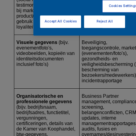
testimonials, betrokkenheid
marktonderzoek, analyse
Cookies Setting
bij marketing-e-mails,
doelgroep selectie,
product/dienst en het
verbetering van producte
gebruik van
diensten
Accept All Cookies
Reject All
loyaliteitsprogramma's)
Visuele gegevens
(bijv.
Beveiliging,
evenementfoto's,
toegangscontrole, market
videobeelden, kopieën van
(evenementen/foto's),
identiteitsdocumenten
gezondheids- en
inclusief foto's)
veiligheidsbescherming (b
bescherming van
bezoekers/medewerkers)
incidentrapportage
Organisatorische en
Business Partner
professionele gegevens
management, complianc
(bijv. bedrijfsnaam,
screening,
bedrijfsadres, functietitel,
belangenconflicten, CRM
vergunningen,
updates, interne
certificeringen, details van
managementrapportages
de Kamer van Koophandel,
audits, fusies en
btw-gegevens,
overnames/desinvesteri