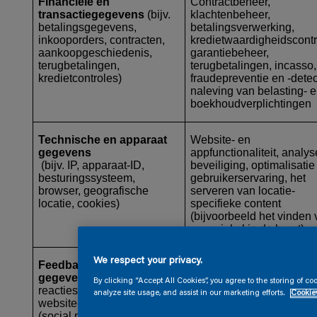
Financiële en
Contractbeheer,
transactiegegevens
(bijv.
klachtenbeheer,
betalingsgegevens,
betalingsverwerking,
inkooporders, contracten,
kredietwaardigheidscontr
aankoopgeschiedenis,
garantiebeheer,
terugbetalingen,
terugbetalingen, incasso,
kredietcontroles)
fraudepreventie en -detec
naleving van belasting- 
boekhoudverplichtingen
Technische en apparaat
Website- en
gegevens
appfunctionaliteit, analys
(bijv. IP, apparaat-ID,
beveiliging, optimalisatie
besturingssysteem,
gebruikerservaring, het
browser, geografische
serveren van locatie-
locatie, cookies)
specifieke content
(bijvoorbeeld het vinden
een winkel in de buurt)
We respect your privacy.
Feedback & Engagement-
Productontwikkeling,
gegevens
(bijv. enquête-
merkstrategie en
By clicking “Accept All Cookies”, you agree to the storing of c
reacties, recensies,
positionering, prognoses
analyze site usage, and assist in our marketing efforts.
Cookiev
website-browsegedrag,
klantbetrokkenheid,
(social media) feedback,
marketingprestaties,