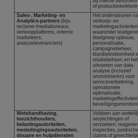
bij interne beoordel
of productontwikkeli
Sales-, Marketing- en
Het ondersteunen v
Analytics-partners
(bijv.
verkoop- en
reclame-/mediabureaus,
marketingactiviteiten
verkoopplatforms, externe
waaronder leadgener
marketeers,
doelgroep opbouw,
analyseleveranciers)
personalisatie,
campagnebeheer,
klantbetrokkenheid 
relatiebeheer; en het
uitvoeren van data-
analyse (inclusief
anonimiseren) voor
serviceverbetering,
operationele
optimalisatie,
marketingeffectiviteit
beveiligingsmonitori
Wetshandhaving,
Voldoen aan wettelij
toezichthouders,
verplichtingen of
belastingautoriteiten,
verzoeken; reageren
mededingingsautoriteiten,
inspecties, juridisch
douane en hulpdiensten
claims of gerechtelij