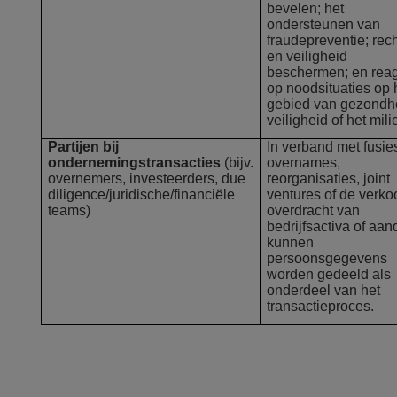
bevelen; het
ondersteunen van
fraudepreventie; rec
en veiligheid
beschermen; en rea
op noodsituaties op 
gebied van gezondh
veiligheid of het mili
Partijen bij
In verband met fusie
ondernemingstransacties
(bijv.
overnames,
overnemers, investeerders, due
reorganisaties, joint
diligence/juridische/financiële
ventures of de verko
teams)
overdracht van
bedrijfsactiva of aan
kunnen
persoonsgegevens
worden gedeeld als
onderdeel van het
transactieproces.