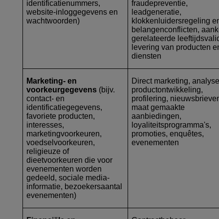
identificatienummers,
fraudepreventie,
website-inloggegevens en
leadgeneratie,
wachtwoorden)
klokkenluidersregeling e
belangenconflicten, aan
gerelateerde leeftijdsvali
levering van producten e
diensten
Marketing- en
Direct marketing, analyse
voorkeurgegevens
(bijv.
productontwikkeling,
contact- en
profilering, nieuwsbrieve
identificatiegegevens,
maat gemaakte
favoriete producten,
aanbiedingen,
interesses,
loyaliteitsprogramma's,
marketingvoorkeuren,
promoties, enquêtes,
voedselvoorkeuren,
evenementen
religieuze of
dieetvoorkeuren die voor
evenementen worden
gedeeld, sociale media-
informatie, bezoekersaantal
evenementen)