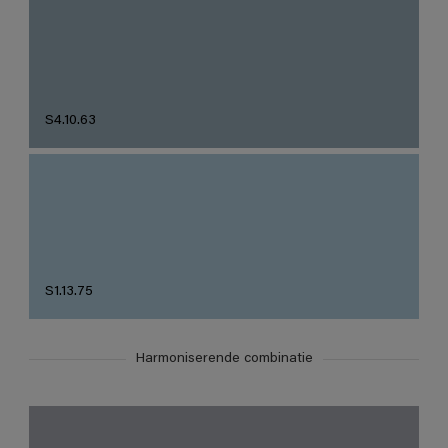
S4.10.63
S1.13.75
Harmoniserende combinatie