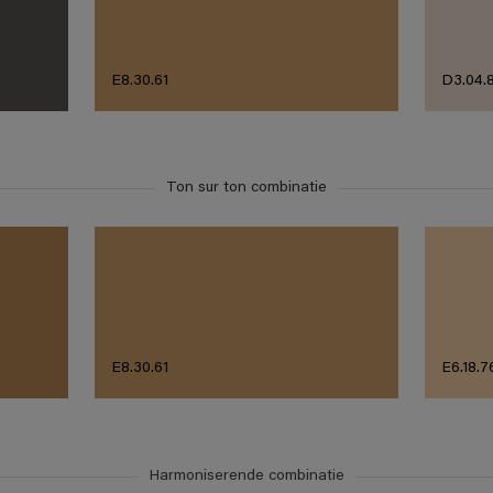
E8.30.61
D3.04.
Ton sur ton combinatie
E8.30.61
E6.18.7
Harmoniserende combinatie