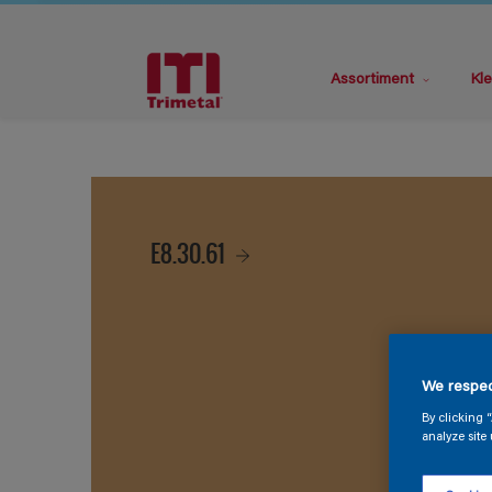
Assortiment
Kle
E8.30.61
We respec
By clicking 
analyze site 