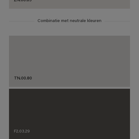
ZN.00.85
Combinatie met neutrale kleuren
TN.00.80
F2.03.29