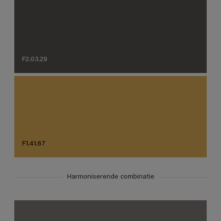
F2.03.29
F1.41.67
Harmoniserende combinatie