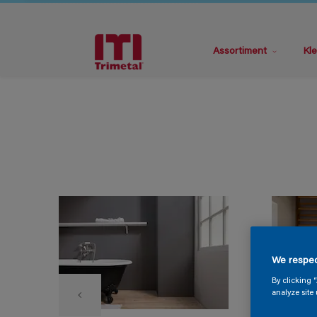
Assortiment
Kle
We respec
By clicking 
analyze site 