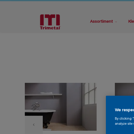
Assortiment
Kle
We respec
By clicking 
analyze site 