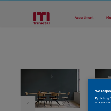
Assortiment
Kle
We respec
By clicking 
analyze site 