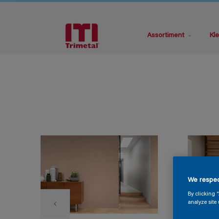
Assortiment
Kle
We respec
By clicking 
analyze site 