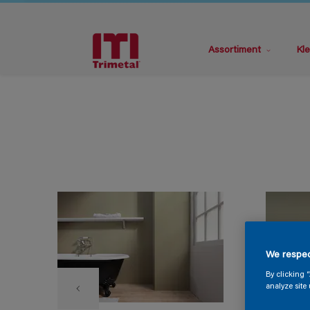
Assortiment
Kle
We respec
By clicking 
analyze site 