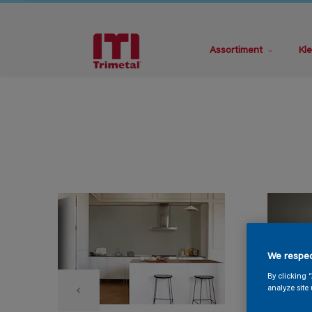
Assortiment
Kle
We respec
By clicking 
analyze site 