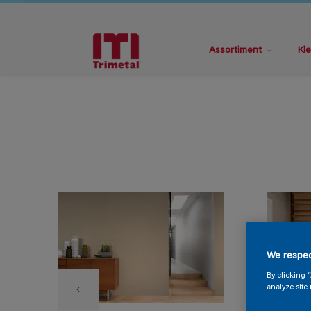
Assortiment
Kle
We respec
By clicking 
analyze site 