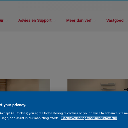
ur
Advies en Support
Meer dan verf
Vastgoed
t your privacy.
“Accept All Cookies”, you agree to the storing of cookies on your device to enhance site na
usage, and assist in our marketing efforts.
Cookieverklaring voor meer informatie