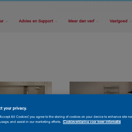
ur
Advies en Support
Meer dan verf
Vastgoed
t your privacy.
“Accept All Cookies”, you agree to the storing of cookies on your device to enhance site na
usage, and assist in our marketing efforts.
Cookieverklaring voor meer informatie