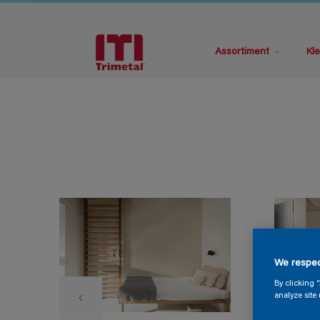
Assortiment
Kle
We respec
By clicking 
analyze site 