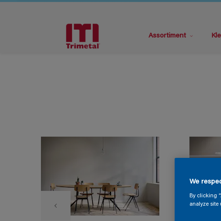
Assortiment
Kle
We respec
By clicking 
analyze site 