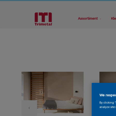
Assortiment
Kle
We respec
By clicking 
analyze site 