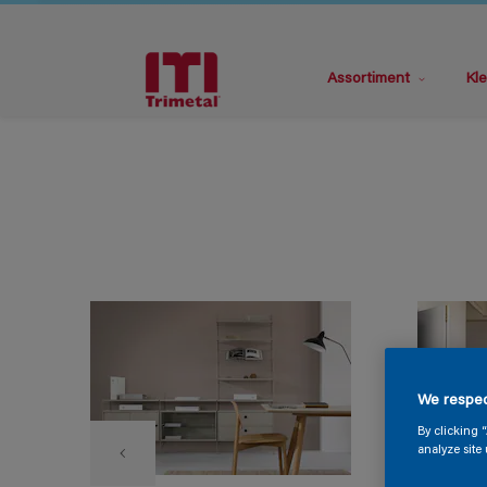
Assortiment
Kle
We respec
By clicking 
analyze site 