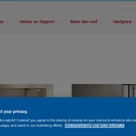
ur
Advies en Support
Meer dan verf
Vastgoed
t your privacy.
“Accept All Cookies”, you agree to the storing of cookies on your device to enhance site na
usage, and assist in our marketing efforts.
Cookieverklaring voor meer informatie