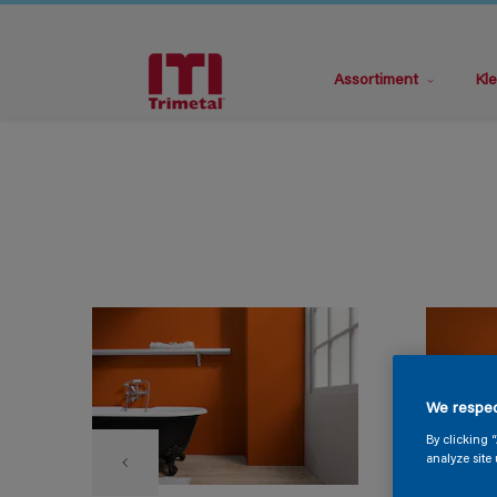
Assortiment
Kle
We respec
By clicking 
analyze site 