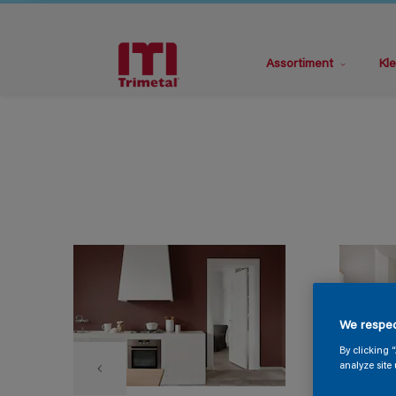
Assortiment
Kle
We respec
By clicking 
analyze site 