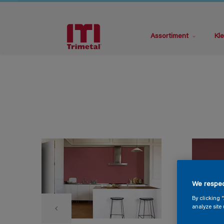
Assortiment
Kle
We respec
By clicking 
analyze site 