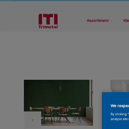
Assortiment
Kle
We respec
By clicking 
analyze site 