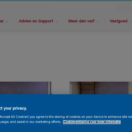
ur
Advies en Support
Meer dan verf
Vastgoed
t your privacy.
“Accept All Cookies”, you agree to the storing of cookies on your device to enhance site na
usage, and assist in our marketing efforts.
Cookieverklaring voor meer informatie