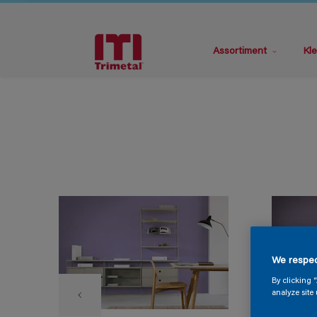
Assortiment
Kle
We respec
By clicking 
analyze site 