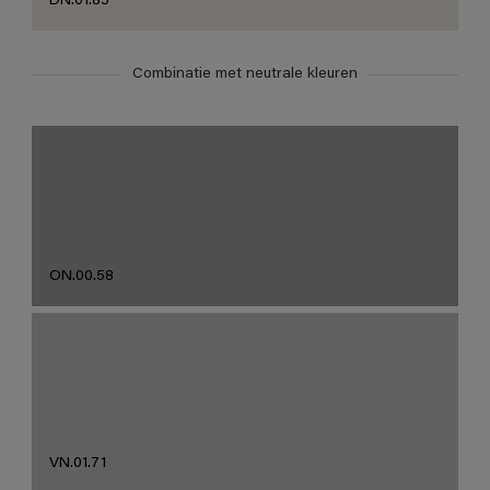
DN.01.85
Combinatie met neutrale kleuren
ON.00.58
VN.01.71