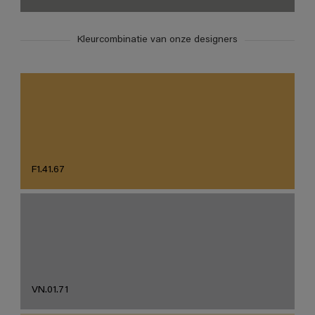
Kleurcombinatie van onze designers
F1.41.67
VN.01.71