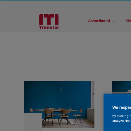
Assortiment
Kle
We respec
By clicking 
analyze site 