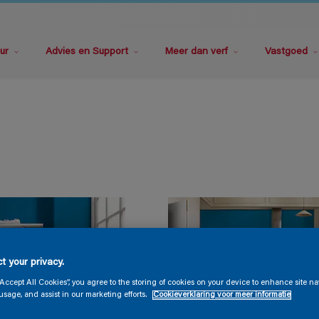
ur
Advies en Support
Meer dan verf
Vastgoed
t your privacy.
“Accept All Cookies”, you agree to the storing of cookies on your device to enhance site na
usage, and assist in our marketing efforts.
Cookieverklaring voor meer informatie