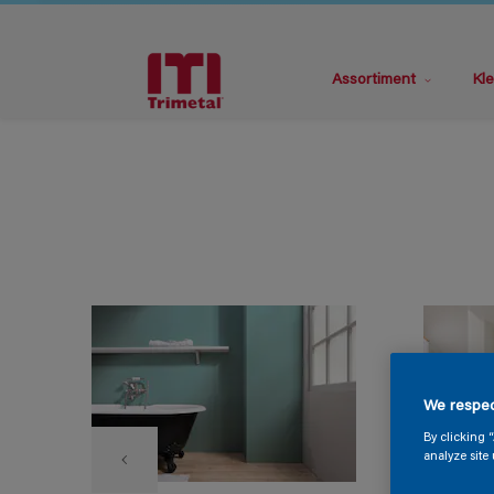
Assortiment
Kle
We respec
By clicking 
analyze site 