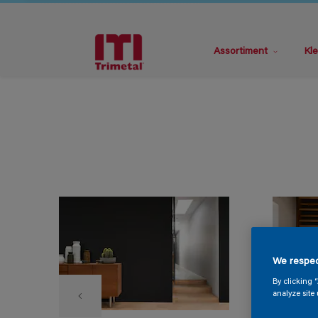
Assortiment
Kle
We respec
By clicking 
analyze site 