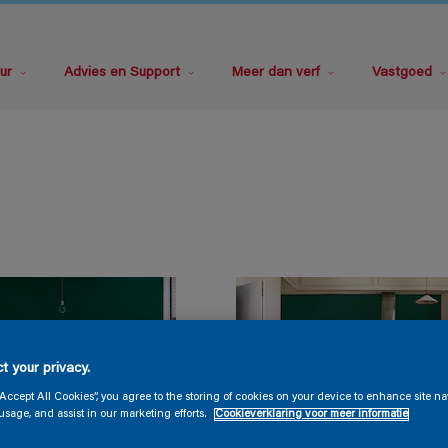
ur
Advies en Support
Meer dan verf
Vastgoed
t your privacy.
“Accept All Cookies”, you agree to the storing of cookies on your device to enhance site na
usage, and assist in our marketing efforts.
Cookieverklaring voor meer informatie