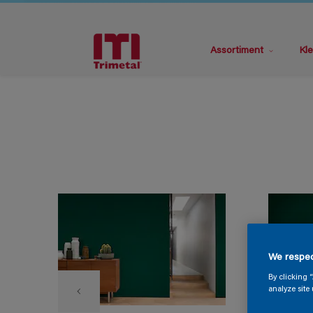
Assortiment
Kle
We respec
By clicking 
analyze site 