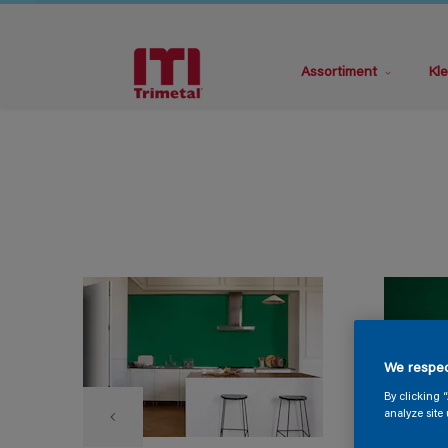
Assortiment
Kle
We respec
By clicking 
analyze site 