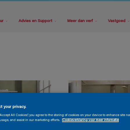
ur
Advies en Support
Meer dan verf
Vastgoed
t your privacy.
“Accept All Cookies”, you agree to the storing of cookies on your device to enhance site na
usage, and assist in our marketing efforts.
Cookieverklaring voor meer informatie