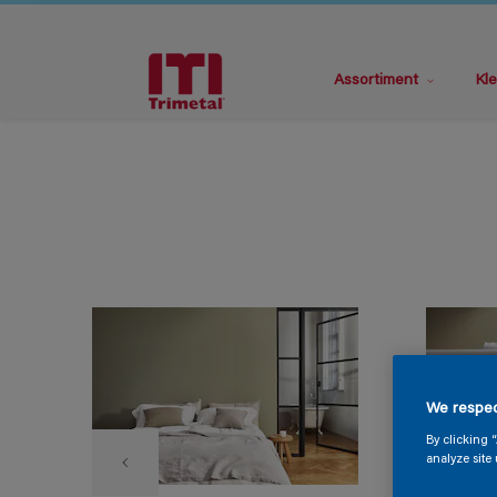
Assortiment
Kle
We respec
By clicking 
analyze site 