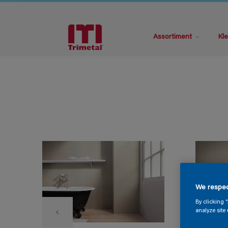
Assortiment
Kle
We respec
By clicking 
analyze site 