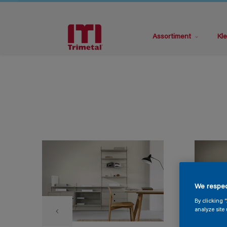
Assortiment
Kle
We respec
By clicking 
analyze site 