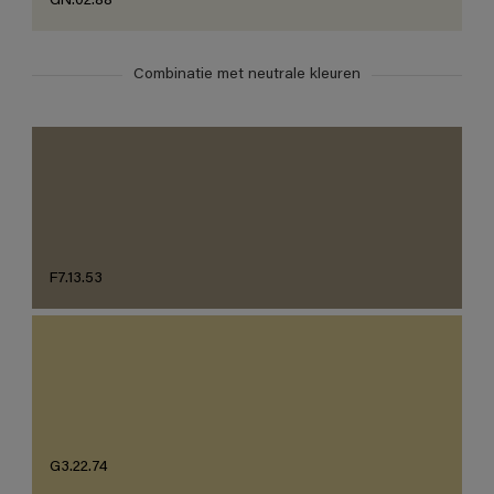
GN.02.88
Combinatie met neutrale kleuren
F7.13.53
G3.22.74