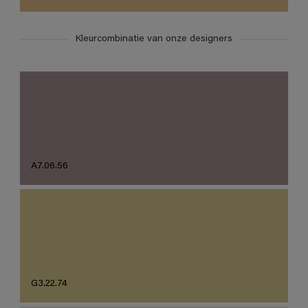
Kleurcombinatie van onze designers
A7.06.56
G3.22.74