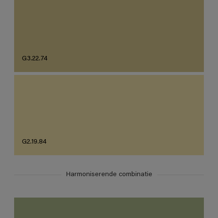
G3.22.74
G2.19.84
Harmoniserende combinatie