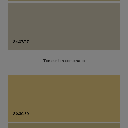
G4.07.77
Ton sur ton combinatie
G0.30.80