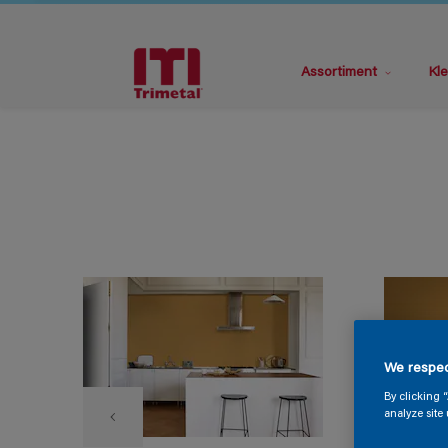
Assortiment
Kle
We respec
By clicking 
analyze site 