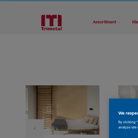
Assortiment
Kle
We respec
By clicking 
analyze site 