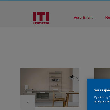
Assortiment
Kle
We respec
By clicking 
analyze site 