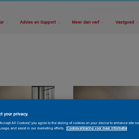
ur
Advies en Support
Meer dan verf
Vastgoed
t your privacy.
“Accept All Cookies”, you agree to the storing of cookies on your device to enhance site na
usage, and assist in our marketing efforts.
Cookieverklaring voor meer informatie