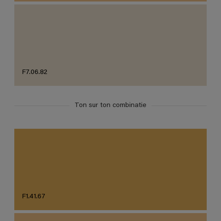
F7.06.82
Ton sur ton combinatie
F1.41.67