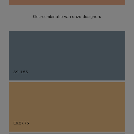
Kleurcombinatie van onze designers
S9.11.55
E9.27.75