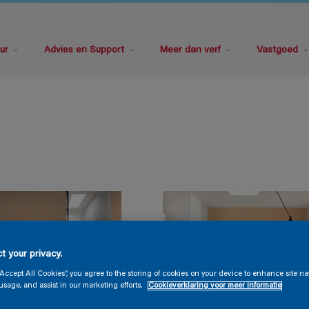
ur
Advies en Support
Meer dan verf
Vastgoed
t your privacy.
“Accept All Cookies”, you agree to the storing of cookies on your device to enhance site na
usage, and assist in our marketing efforts.
Cookieverklaring voor meer informatie