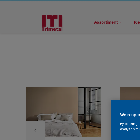
Assortiment
Kle
We respec
By clicking 
analyze site 