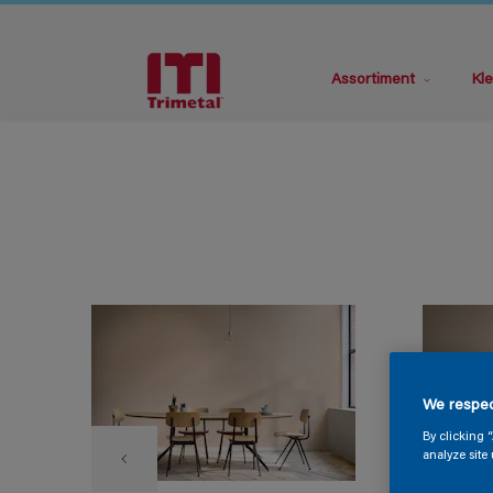
Assortiment
Kle
We respec
By clicking 
analyze site 