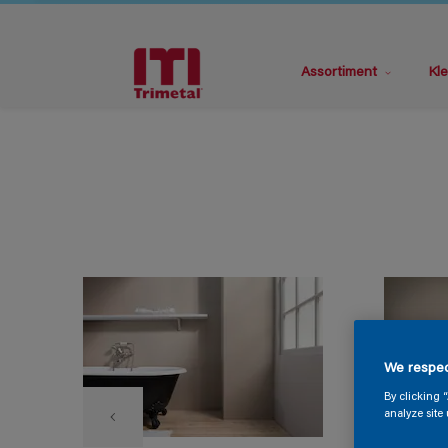
Assortiment
Kle
We respec
By clicking 
analyze site 