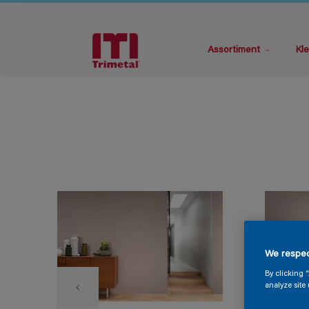
Assortiment
Kle
We respec
By clicking 
analyze site 