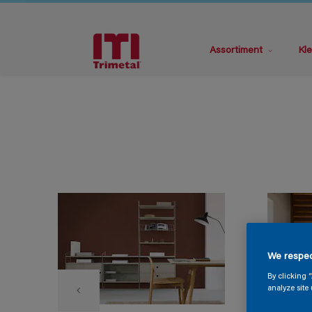
Assortiment
Kle
We respec
By clicking 
analyze site 