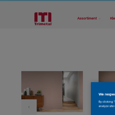
Assortiment
Kle
We respec
By clicking 
analyze site 