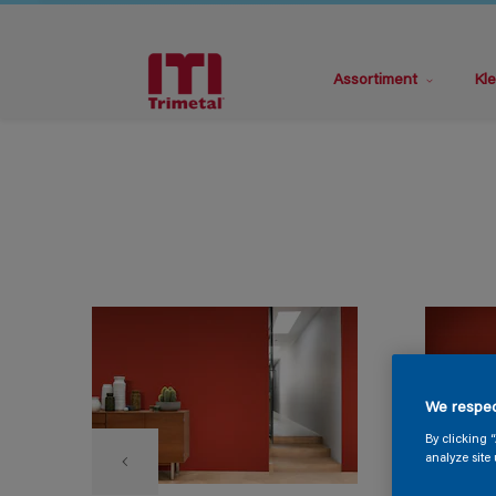
Assortiment
Kle
We respec
By clicking 
analyze site 