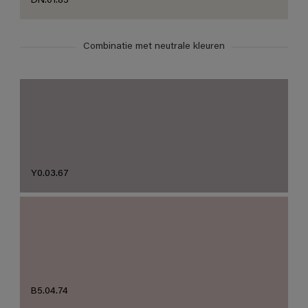
DN.01.85
Combinatie met neutrale kleuren
Y0.03.67
B5.04.74