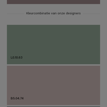
Kleurcombinatie van onze designers
L0.10.63
B5.04.74