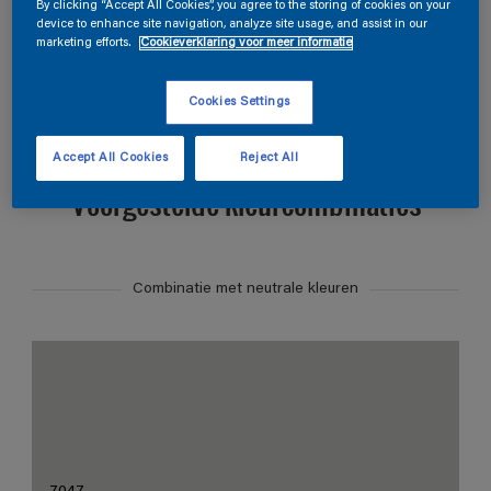
Zoek producten in deze kleur
By clicking “Accept All Cookies”, you agree to the storing of cookies on your
device to enhance site navigation, analyze site usage, and assist in our
marketing efforts.
Cookieverklaring voor meer informatie
Bestellen in deze kleur
Cookies Settings
Accept All Cookies
Reject All
Voorgestelde kleurcombinaties
Combinatie met neutrale kleuren