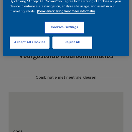
Zoek producten in deze kleur
By clicking “Accept All Cookies”, you agree to the storing of cookies on your
device to enhance site navigation, analyze site usage, and assist in our
marketing efforts.
Cookieverklaring voor meer informatie
Bestellen in deze kleur
Cookies Settings
Accept All Cookies
Reject All
Voorgestelde kleurcombinaties
Combinatie met neutrale kleuren