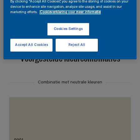
Zoek producten in deze kleur
By clicking “Accept All Cookies”, you agree to the storing of cookies on your
device to enhance site navigation, analyze site usage, and assist in our
marketing efforts.
Cookieverklaring voor meer informatie
Bestellen in deze kleur
Cookies Settings
Accept All Cookies
Reject All
Voorgestelde kleurcombinaties
Combinatie met neutrale kleuren