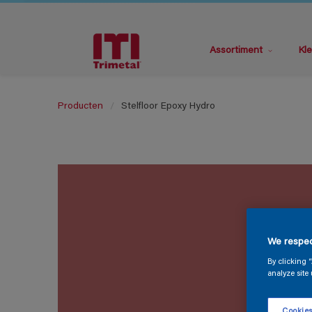
Assortiment
Kle
Producten
Stelfloor Epoxy Hydro
We respec
By clicking 
analyze site 
Cookies