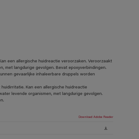
. Kan een allergische huidreactie veroorzaken. Veroorzaakt
men, met langdurige gevolgen. Bevat epoxyverbindingen.
 kunnen gevaarlijke inhaleerbare druppels worden
uidirritatie. Kan een allergische huidreactie
et water levende organismen, met langdurige gevolgen.
n.
Download Adobe Reader