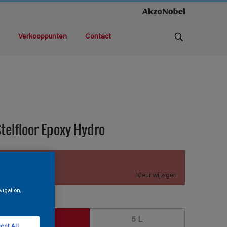
Verkooppunten
Contact
telfloor Epoxy Hydro
B4.28.47
Kleur wijzigen
vigation,
rootte
1 L
5 L
ect All