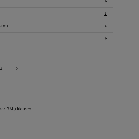
MSDS)
2
aar RAL) kleuren