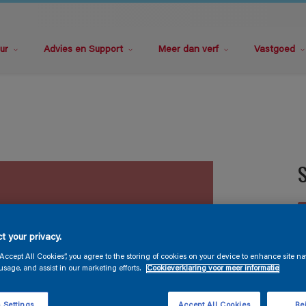
ur
Advies en Support
Meer dan verf
Vastgoed
S
t your privacy.
“Accept All Cookies”, you agree to the storing of cookies on your device to enhance site na
usage, and assist in our marketing efforts.
Cookieverklaring voor meer informatie
G
 Settings
Accept All Cookies
Rej