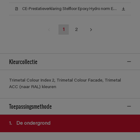
CE-Prestatieverklaring Stelfloor Epoxy Hydro norm EN 1504-2_2
1
2
Kleurcollectie
Trimetal Colour Index 2, Trimetal Colour Facade, Trimetal
ACC (naar RAL) kleuren
Toepassingsmethode
1.
De ondergrond