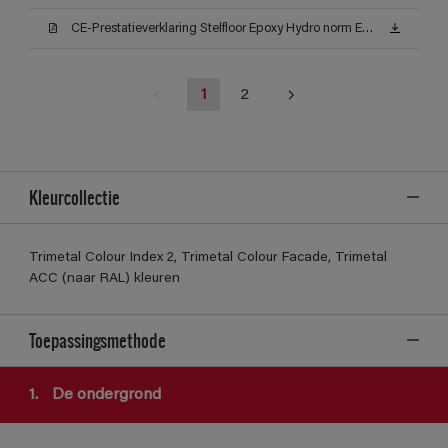
CE-Prestatieverklaring Stelfloor Epoxy Hydro norm EN 1504-2_2
1
2
Kleurcollectie
Trimetal Colour Index 2, Trimetal Colour Facade, Trimetal
ACC (naar RAL) kleuren
Toepassingsmethode
1.
De ondergrond