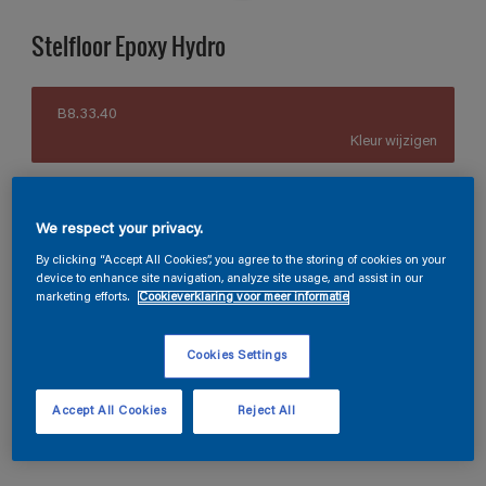
Stelfloor Epoxy Hydro
B8.33.40
Kleur wijzigen
Grootte
We respect your privacy.
1 L
5 L
By clicking “Accept All Cookies”, you agree to the storing of cookies on your
device to enhance site navigation, analyze site usage, and assist in our
Aantal
Verfcalculator
marketing efforts.
Cookieverklaring voor meer informatie
Bereken
Cookies Settings
Accept All Cookies
Reject All
Vind een winkel