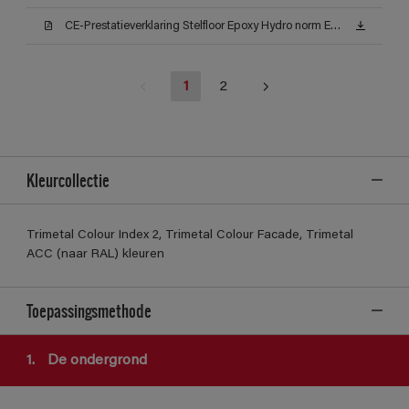
CE-Prestatieverklaring Stelfloor Epoxy Hydro norm EN 1504-2_2
1
2
Kleurcollectie
Trimetal Colour Index 2, Trimetal Colour Facade, Trimetal
ACC (naar RAL) kleuren
Toepassingsmethode
1.
De ondergrond